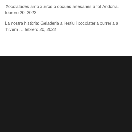
Xocolatades amb xurros o coques artesanes a tot Andorra.
febrero 20, 2022
La nostra història: Geladeria a l’estiu i xocolateria xurreria a
l’hivern …
febrero 20, 2022