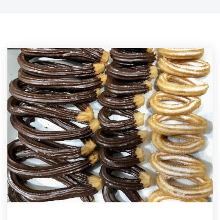
hem aconseguit per donar servei a tots els clients i amics
que ens demanaven de venir a casa a buscar els xurros i la
xocolata calenta. Us hi esperem donç, ja estem pedalant, de
dilluns a dissabte ee 7:30 a 13:00 i de 16:00 a 19:00. NYAM
😋