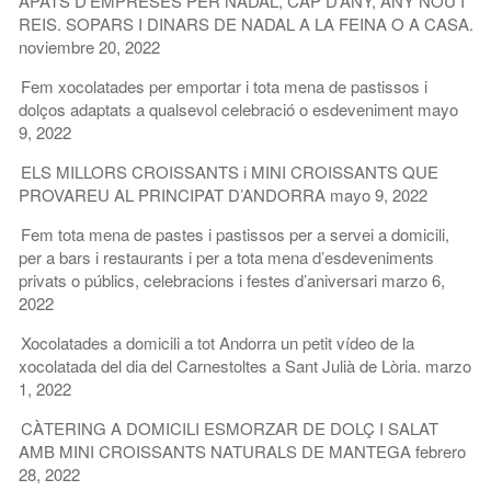
ÀPATS D’EMPRESES PER NADAL, CAP D’ANY, ANY NOU I
REIS. SOPARS I DINARS DE NADAL A LA FEINA O A CASA.
noviembre 20, 2022
Fem xocolatades per emportar i tota mena de pastissos i
dolços adaptats a qualsevol celebració o esdeveniment
mayo
9, 2022
ELS MILLORS CROISSANTS i MINI CROISSANTS QUE
PROVAREU AL PRINCIPAT D’ANDORRA
mayo 9, 2022
Fem tota mena de pastes i pastissos per a servei a domicili,
per a bars i restaurants i per a tota mena d’esdeveniments
privats o públics, celebracions i festes d’aniversari
marzo 6,
2022
Xocolatades a domicili a tot Andorra un petit vídeo de la
xocolatada del dia del Carnestoltes a Sant Julià de Lòria.
marzo
1, 2022
CÀTERING A DOMICILI ESMORZAR DE DOLÇ I SALAT
AMB MINI CROISSANTS NATURALS DE MANTEGA
febrero
28, 2022