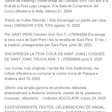
Servei de càtering i coffee-break de l’Obrador d’En Toni ahir a la
final de la First Lego League. A la Sala de Congressos del
Comú d’Andorra la Vella.
febrero 21, 2024
Pastís de fruites Naturals | Vols encarregar un pastís per casa
teva | OBRADOR D’EN TONI
agosto 15, 2023
Per SANT PERE Obrador d’en Toni T.+376344258 Encarrega
la teva coca de Sant Pere i fes la revetlla de Sant Pere. El foc i
la tradició, protagonistes per Sant Pere.
junio 26, 2023
ENCARREGA LA TEVA COCA DE SANT JOAN | COQUES
DE SANT JOAN. TRUCA ARA: T.+376328945
junio 8, 2023
Les mones més originals i també les més tradicionals, les
millors d’Andorra on comprar la vostra mona de Pasqua a
Andorra
abril 10, 2023
Oferim una àmplia gamma de productes elaborats
artesanalment a Andorra: brioixeria, pastes de te, pastissos,
mousses, rebosteria… i sobretot XOCOLATA!
marzo 24, 2023
ESDEVENIMENTS, FESTES, CELEBRACIONS DE NADAL,