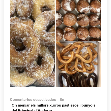
en
Comentarios desactivados
En
La
On menjar els millors xurros pastissos i bunyols
nostra
del Principat d'Andorra