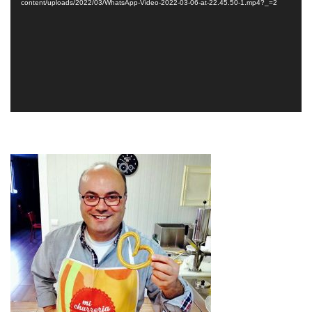
content/uploads/2022/03/WhatsApp-Video-2022-03-06-at-22.45.50-1.mp4?_=2