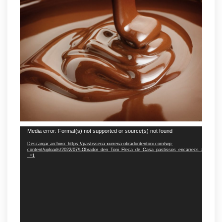
Reproductor
Media error: Format(s) not supported or source(s) not found
de
Descargar archivo: https://pastisseria-xurreria-obradordentoni.com/wp-
vídeo
content/uploads/2022/07/LObrador_den_Toni_Fleca_de_Casa_pastissos_encarrecs_xurros_bu
_=1