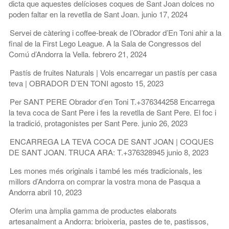
dicta que aquestes delícioses coques de Sant Joan dolces no
poden faltar en la revetlla de Sant Joan.
junio 17, 2024
Servei de càtering i coffee-break de l’Obrador d’En Toni ahir a la
final de la First Lego League. A la Sala de Congressos del
Comú d’Andorra la Vella.
febrero 21, 2024
Pastís de fruites Naturals | Vols encarregar un pastís per casa
teva | OBRADOR D’EN TONI
agosto 15, 2023
Per SANT PERE Obrador d’en Toni T.+376344258 Encarrega
la teva coca de Sant Pere i fes la revetlla de Sant Pere. El foc i
la tradició, protagonistes per Sant Pere.
junio 26, 2023
ENCARREGA LA TEVA COCA DE SANT JOAN | COQUES
DE SANT JOAN. TRUCA ARA: T.+376328945
junio 8, 2023
Les mones més originals i també les més tradicionals, les
millors d’Andorra on comprar la vostra mona de Pasqua a
Andorra
abril 10, 2023
Oferim una àmplia gamma de productes elaborats
artesanalment a Andorra: brioixeria, pastes de te, pastissos,