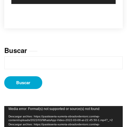
Buscar
Buscar
Reproductor
Media error: Format(s) not supported or source(s) not found
de
Descargar archivo: https://pastisseria-xurreria-obradordentoni.com/wp-
vídeo
content/uploads/2022/03/WhatsApp-Video-2022-03-06-at-22.45.50-1.mp4?_=2
Descargar archivo: https://pastisseria-xurreria-obradordentoni.com/wp-