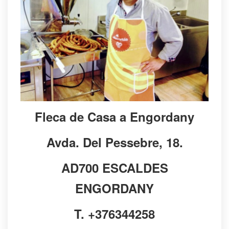
hem aconseguit per donar servei a tots els clients i amics
que ens demanaven de venir a casa a buscar els xurros i la
xocolata calenta. Us hi esperem donç, ja estem pedalant, de
dilluns a dissabte ee 7:30 a 13:00 i de 16:00 a 19:00. NYAM
😋
Fleca de Casa a Engordany
Avda. Del Pessebre, 18.
AD700 ESCALDES
ENGORDANY
T. +376344258