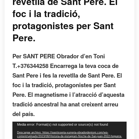
revetlla de Sant Pere. El
foc i la tradició,
protagonistes per Sant
Pere.
Per SANT PERE Obrador d’en Toni
T.+376344258 Encarrega la teva coca de
Sant Pere i fes la revetlla de Sant Pere. El
foc i la tradició, protagonistes per Sant
Pere. El magnetisme i l’atracció d’aquesta
tradició ancestral ha anat creixent arreu
del país.
Reproductor
Media error: Format(s) not supported or source(s) not found
de
Descargar archivo: https://pastisseria-xurreria-obradordentoni.com/wp-
vídeo
content/uploads/2023/06/Historia-de-instagram-Noche-de-San-juan-2022-hoguera-