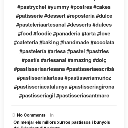
#pastrychef #yummy #postres #cakes
#patisserie #dessert #reposteria #dulce
#pasteleriaartesanal #desserts #dulces
#food #foodie #panaderia #tarta #love
#cafeteria #baking #handmade #xocolata
#pastelería #artesa #pastel #pastries
#pastís #artesanal #amazing #dolç
#pastisseriaartesana #pastisseriaescribà
#pastisserialartesa #pastisseriamuñoz
#pastisseriacatalunya #pastisseriagirona
#pastisseriagil #pastisseriasantmarc
No Comments
In
On menjar els millors xurros pastissos i bunyols