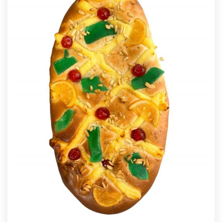
hem aconseguit per donar servei a tots els clients i amics
que ens demanaven de venir a casa a buscar els xurros i la
xocolata calenta. Us hi esperem donç, ja estem pedalant, de
dilluns a dissabte ee 7:30 a 13:00 i de 16:00 a 19:00. NYAM
😋