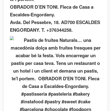
OBRADOR D’EN TONI. Fleca de Casa a
Escaldes-Engordany.
Avda. Del Pessebre, 18. AD700 ESCALDES
ENGORDANY. T. +376344258.
#pastisseria #pasteleria #bakery
#instafood #pastry #sweet #cake
#barcelona #chocolate #foodporn